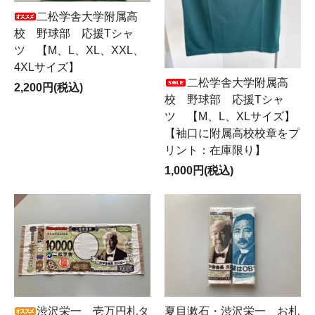
二松学舎大学附属高
校 野球部 応援Tシャ
ツ 【M、L、XL、XXL、
4XLサイズ】
二松学舎大学附属高
2,200円(税込)
校 野球部 応援Tシャ
ツ 【M、L、XLサイズ】
【袖口に附属高校校章をプ
リント：在庫限り】
1,000円(税込)
渋沢栄一 壱万円札タ
夏目漱石・渋沢栄一 お札